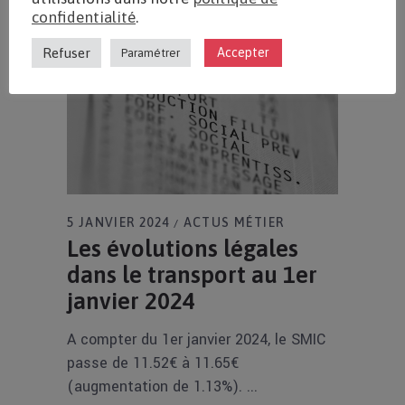
confidentialité
.
Refuser
Accepter
Paramétrer
5 JANVIER 2024
ACTUS MÉTIER
Les évolutions légales
dans le transport au 1er
janvier 2024
A compter du 1er janvier 2024, le SMIC
passe de 11.52€ à 11.65€
(augmentation de 1.13%).