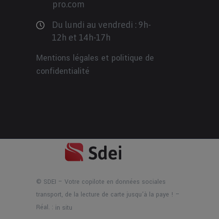
pro.com
Du lundi au vendredi : 9h-
12h et 14h-17h
Mentions légales et politique de
confidentialité
© SDEI – Votre copilote en données sociales
transport, de la lecture de carte jusqu’à la paye ! –
Réal. :
in situ