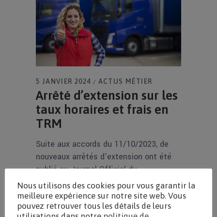
5 JANVIER 2024
ACTUS MÉTIER
Arrêté d’extension sur les
taux horaires et frais en
TRM
Suite aux accords du 11/10/2023, de
nouveaux arrêtés d’extension ont été
publié au Journal Officiel du
22/12/2023.
Nous utilisons des cookies pour vous garantir la
meilleure expérience sur notre site web. Vous
pouvez retrouver tous les détails de leurs
En Savoir Plus
utilisations dans notre
politique de