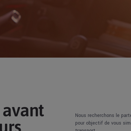
 avant
Nous recherchons le part
urs
pour objectif de vous simp
transport.