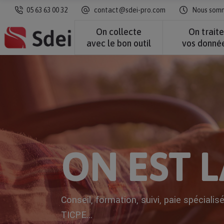
05 63 63 00 32
contact@sdei-pro.com
Nous somme
On collecte
On trait
avec le bon outil
vos donné
ON EST L
Conseil, formation, suivi, paie spécialis
TICPE...