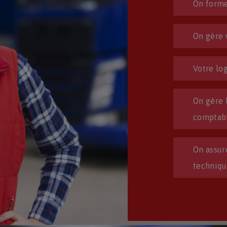
On forme
On gère 
Votre log
On gère 
comptabl
On assur
techniq