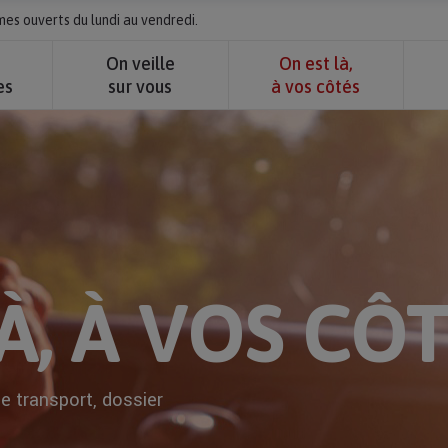
s ouverts du lundi au vendredi.
e
On veille
On est là,
es
sur vous
à vos côtés
À, À VOS CÔ
ée transport, dossier