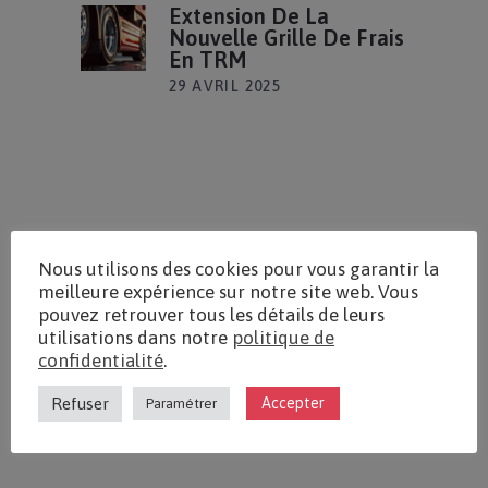
Extension De La
Nouvelle Grille De Frais
En TRM
29 AVRIL 2025
Une question ?
Nous utilisons des cookies pour vous garantir la
meilleure expérience sur notre site web. Vous
Contactez-nous
pouvez retrouver tous les détails de leurs
utilisations dans notre
politique de
Nos bureaux sont ouverts du lundi au
confidentialité
.
vendredi de 9h à 12h et de 14h à 17h.
Refuser
Accepter
Paramétrer