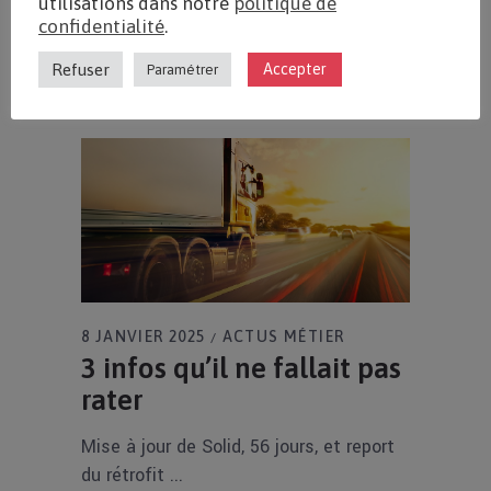
utilisations dans notre
politique de
confidentialité
.
En Savoir Plus
Refuser
Accepter
Paramétrer
8 JANVIER 2025
ACTUS MÉTIER
3 infos qu’il ne fallait pas
rater
Mise à jour de Solid, 56 jours, et report
du rétrofit