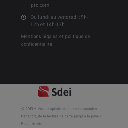
pro.com
Du lundi au vendredi : 9h-
12h et 14h-17h
Mentions légales et politique de
confidentialité
© SDEI – Votre copilote en données sociales
transport, de la lecture de carte jusqu’à la paye ! –
Réal. :
in situ