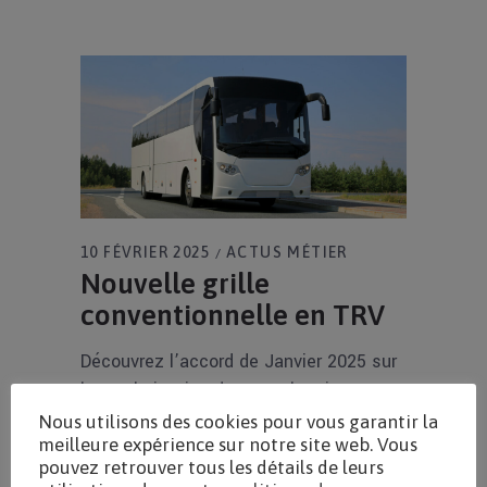
10 FÉVRIER 2025
ACTUS MÉTIER
Nouvelle grille
conventionnelle en TRV
Découvrez l’accord de Janvier 2025 sur
la revalorisation des taux horaires pour
les ouvriers en TRV, valable pour les
Nous utilisons des cookies pour vous garantir la
meilleure expérience sur notre site web. Vous
entreprises adhérentes aux syndicats
pouvez retrouver tous les détails de leurs
signataires.