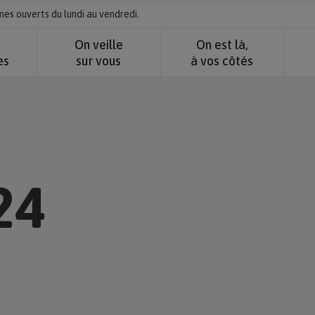
s ouverts du lundi au vendredi.
e
On veille
On est là,
es
sur vous
à vos côtés
24