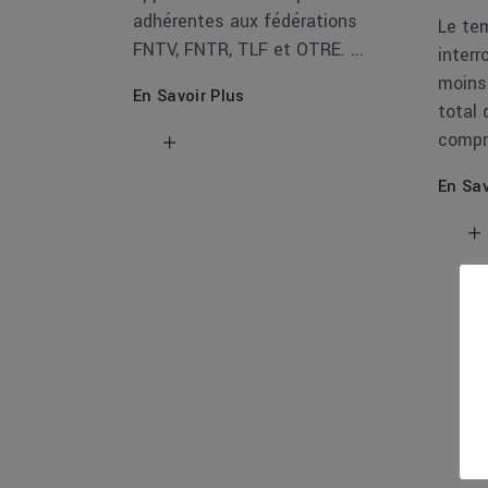
adhérentes aux fédérations
Le tem
FNTV, FNTR, TLF et OTRE.
inter
moins
En Savoir Plus
total 
compr
En Sav