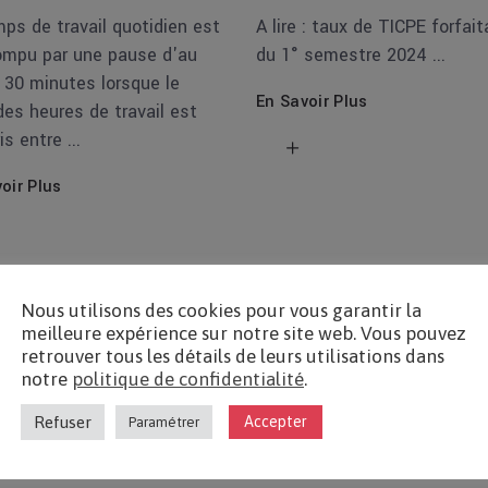
A lire : taux de TICPE forfait
ps de travail quotidien est
du 1° semestre 2024
rompu par une pause d'au
 30 minutes lorsque le
En Savoir Plus
des heures de travail est
is entre
oir Plus
Nous utilisons des cookies pour vous garantir la
meilleure expérience sur notre site web. Vous pouvez
retrouver tous les détails de leurs utilisations dans
notre
politique de confidentialité
.
Refuser
Accepter
Paramétrer