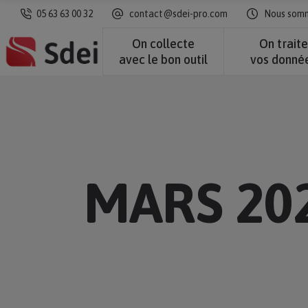
05 63 63 00 32
contact@sdei-pro.com
Nous somme
On collecte
On trait
avec le bon outil
vos donné
MARS 20