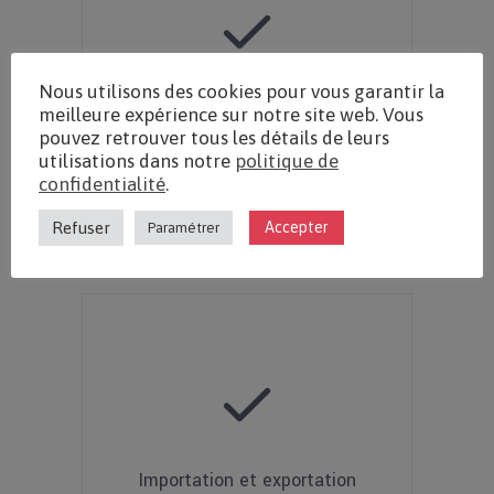
Nous utilisons des cookies pour vous garantir la
Accessible depuis n'importe
meilleure expérience sur notre site web. Vous
quel poste relié à internet
pouvez retrouver tous les détails de leurs
utilisations dans notre
politique de
(solution SAAS).
confidentialité
.
Refuser
Accepter
Paramétrer
Importation et exportation