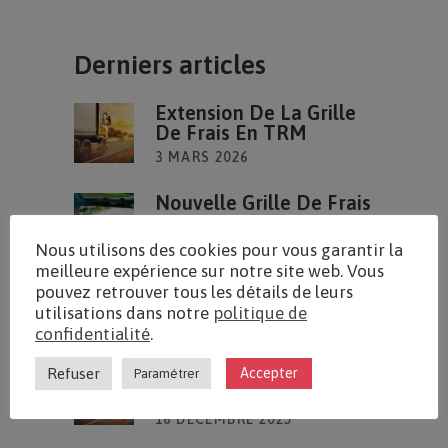
Derniers articles
Extension De La Grille
De Frais En TRM
3 MARS 2026
Nouvelle Grille De Frais
En TRV
16 JANVIER 2026
Nous utilisons des cookies pour vous garantir la
meilleure expérience sur notre site web. Vous
pouvez retrouver tous les détails de leurs
Congés De Fin D’année
utilisations dans notre
politique de
18 DÉCEMBRE 2025
confidentialité
.
Nouvelle Grille De Frais
Refuser
Accepter
Paramétrer
En TRM
16 DÉCEMBRE 2025