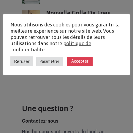
Nouvelle Grille De Frais
En TRM
Nous utilisons des cookies pour vous garantir la
16 DÉCEMBRE 2025
meilleure expérience sur notre site web. Vous
pouvez retrouver tous les détails de leurs
Extension De La
utilisations dans notre
politique de
Nouvelle Grille De Frais
confidentialité
.
En TRM
29 AVRIL 2025
Refuser
Accepter
Paramétrer
Une question ?
Contactez-nous
Nos bureaux sont ouverts du lundi au