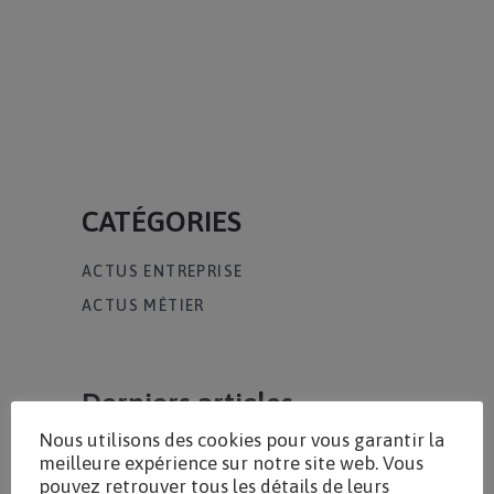
CATÉGORIES
ACTUS ENTREPRISE
ACTUS MÉTIER
Derniers articles
Nous utilisons des cookies pour vous garantir la
Extension De La Grille
meilleure expérience sur notre site web. Vous
De Frais En TRM
pouvez retrouver tous les détails de leurs