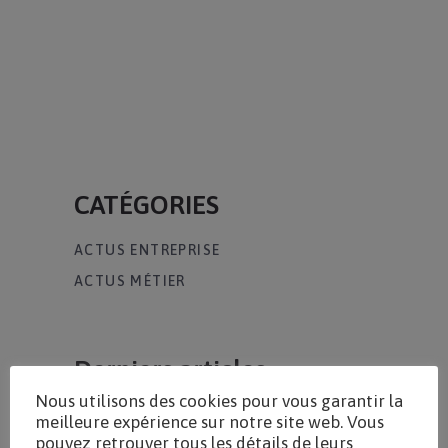
CATÉGORIES
ACTUS ENTREPRISE
ACTUS MÉTIER
Derniers articles
Nous utilisons des cookies pour vous garantir la
Extension De La Grille
meilleure expérience sur notre site web. Vous
De Frais En TRM
pouvez retrouver tous les détails de leurs