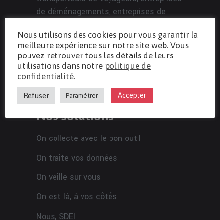
de déménagements, entreprises de
travaux publics et comptes propres.
Nous utilisons des cookies pour vous garantir la
De la
collecte de la donnée
meilleure expérience sur notre site web. Vous
jusqu’à
chronotachygraphe
la paye
pouvez retrouver tous les détails de leurs
!
transport
utilisations dans notre
politique de
confidentialité
.
Refuser
Accepter
Paramétrer
Nos solutions
On collecte avec le bon outil
On traite vos données
On veille sur vous
On est là, à vos côtés
Nous, SDEI