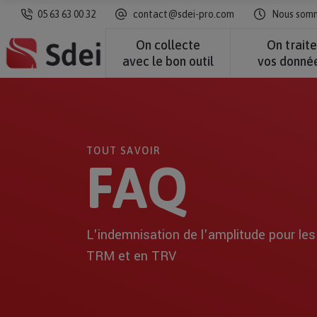
05 63 63 00 32
contact@sdei-pro.com
Nous somme
On collecte
On trait
avec le bon outil
vos donné
TOUT SAVOIR
FAQ
L'indemnisation de l'amplitude pour le
TRM et en TRV