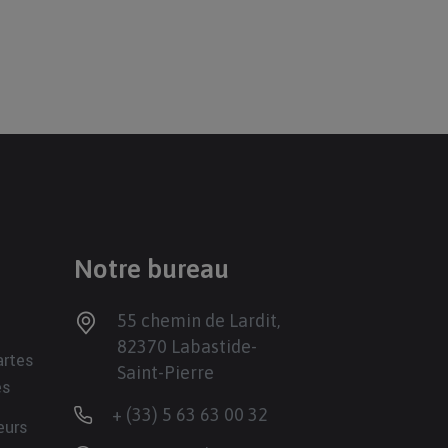
Notre bureau
55 chemin de Lardit,
82370 Labastide-
artes
Saint-Pierre
es
+ (33) 5 63 63 00 32
eurs