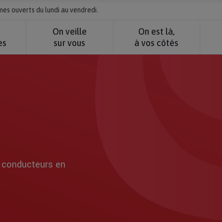
s ouverts du lundi au vendredi.
e
On veille
On est là,
es
sur vous
à vos côtés
s conducteurs en