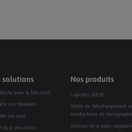
 solutions
Nos produits
llecte avec le bon outil
Logiciels SOLID
aite vos données
Outils de téléchargement c
conducteurs et tachygraph
ille sur vous
Gestion de la paye conduct
t là, à vos côtés