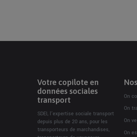
Votre copilote en
Nos
données sociales
On co
transport
On tr
SDEI, l’expertise sociale transport
On ve
depuis plus de 20 ans, pour les
transporteurs de marchandises,
On es