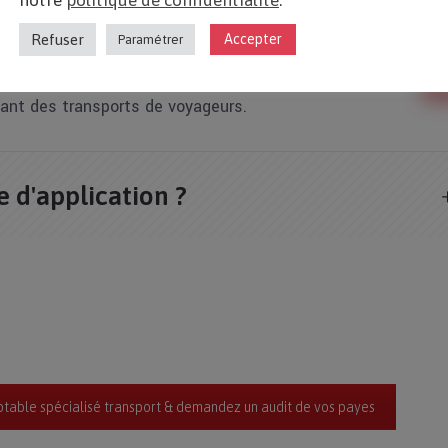
notre
politique de confidentialité
.
Refuser
Accepter
Paramétrer
ant des transports de voyageurs.
e d'application ?
table spécialisé transport & demandez un audit de vos payes